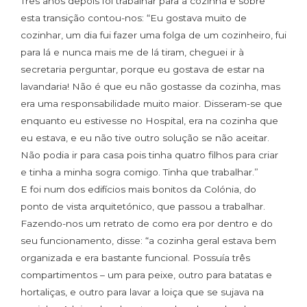
Três anos depois foi trabalhar para a cozinha e sobre
esta transição contou-nos: “Eu gostava muito de
cozinhar, um dia fui fazer uma folga de um cozinheiro, fui
para lá e nunca mais me de lá tiram, cheguei ir à
secretaria perguntar, porque eu gostava de estar na
lavandaria! Não é que eu não gostasse da cozinha, mas
era uma responsabilidade muito maior. Disseram-se que
enquanto eu estivesse no Hospital, era na cozinha que
eu estava, e eu não tive outro solução se não aceitar.
Não podia ir para casa pois tinha quatro filhos para criar
e tinha a minha sogra comigo. Tinha que trabalhar.”
E foi num dos edifícios mais bonitos da Colónia, do
ponto de vista arquitetónico, que passou a trabalhar.
Fazendo-nos um retrato de como era por dentro e do
seu funcionamento, disse: “a cozinha geral estava bem
organizada e era bastante funcional. Possuía três
compartimentos – um para peixe, outro para batatas e
hortaliças, e outro para lavar a loiça que se sujava na