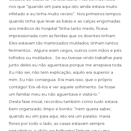
nos que “quando vim para aqui isto ainda estava muito
infetado e eu tinha muito receio”. Nos primeiros tempos
quando tinha que levar as batas e as calças engomadas
aos médicos do hospital “tinha tanto medo, ficava
impressionada com as feridas que os doentes tinham.
Eles estavam tão martirizados mutilados, tinham tantos
ferimentos… Alguns eram cegos, outros com mãos e pés
tolhidos ou mutilados… Se eu tivesse vindo trabalhar para
junto deles eu não aguentava porque me arrepiava toda.
Eu não sei, não tem explicação, aquilo era superior a
mim. Eu não conseguia. Era mais isso, que o próprio
contágio! Era vê-los e ver aquele sofrimento. Se fosse
um familiar meu eu não aguentava ir visitá-lo.”
Desta fase inicial, recordou também como tudo estava
bem organizado, limpo e bonito: “nem queira saber,
quando eu vim para aqui, isto era um paraíso. Havia
flores por todo o lado, as casas estavam sempre
pintadinhas, o chão era brilhante! Tinham aqui uma