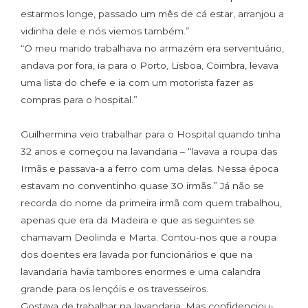
estarmos longe, passado um mês de cá estar, arranjou a
vidinha dele e nós viemos também.”
“O meu marido trabalhava no armazém era serventuário,
andava por fora, ia para o Porto, Lisboa, Coimbra, levava
uma lista do chefe e ia com um motorista fazer as
compras para o hospital.”
Guilhermina veio trabalhar para o Hospital quando tinha
32 anos e começou na lavandaria – “lavava a roupa das
Irmãs e passava-a a ferro com uma delas. Nessa época
estavam no conventinho quase 30 irmãs.” Já não se
recorda do nome da primeira irmã com quem trabalhou,
apenas que era da Madeira e que as seguintes se
chamavam Deolinda e Marta. Contou-nos que a roupa
dos doentes era lavada por funcionários e que na
lavandaria havia tambores enormes e uma calandra
grande para os lençóis e os travesseiros.
Gostava de trabalhar na lavandaria. Mas confidenciou-