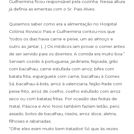
Guilhermina ficou responsável pela cozinha. Nessa altura
já definia as ementas com o Sr. Pais Alves.
Quisemos saber como era a alimentação no Hospital
Colónia Rovisco Pais e Guilhermina contou-nos que
“todos os dias havia carne e peixe, um ao almoço e
outro ao jantar. (…) Os médicos iam provar o comer antes
de ser servido para os doentes. A comida era muito boa.”
Serviam cozido à portuguesa, jardineira, feijoada, grão
com bacalhau, carne estufada com arroz, bifes com
batata frita, esparguete com carne, bacalhau à Gomes
Sá, bacalhau-à-brás, arroz à valenciana, feijão-frade com
peixe frito, arroz de coelho, coelho estufado com arroz
seco ou com batatas fritas. Por ocasião das festas de
Natal, Páscoa e Ano Novo também fazíam leitão, perú
assado, bolos de bacalhau, rissóis, arroz doce, aletria,
filhoses e rabanadas.
“Olhe eles eram muito bem tratados! Só que às vezes