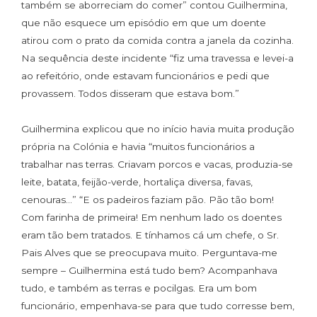
também se aborreciam do comer” contou Guilhermina,
que não esquece um episódio em que um doente
atirou com o prato da comida contra a janela da cozinha.
Na sequência deste incidente “fiz uma travessa e levei-a
ao refeitório, onde estavam funcionários e pedi que
provassem. Todos disseram que estava bom.”
Guilhermina explicou que no início havia muita produção
própria na Colónia e havia “muitos funcionários a
trabalhar nas terras. Criavam porcos e vacas, produzia-se
leite, batata, feijão-verde, hortaliça diversa, favas,
cenouras…” “E os padeiros faziam pão. Pão tão bom!
Com farinha de primeira! Em nenhum lado os doentes
eram tão bem tratados. E tínhamos cá um chefe, o Sr.
Pais Alves que se preocupava muito. Perguntava-me
sempre – Guilhermina está tudo bem? Acompanhava
tudo, e também as terras e pocilgas. Era um bom
funcionário, empenhava-se para que tudo corresse bem,