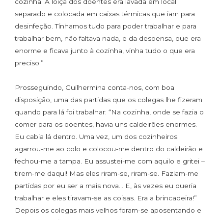
cozinha. A loiça dos doentes era lavada em local
separado e colocada em caixas térmicas que iam para
desinfeção. Tínhamos tudo para poder trabalhar e para
trabalhar bem, não faltava nada, e da despensa, que era
enorme e ficava junto à cozinha, vinha tudo o que era
preciso.”
Prosseguindo, Guilhermina conta-nos, com boa
disposição, uma das partidas que os colegas lhe fizeram
quando para lá foi trabalhar: “Na cozinha, onde se fazia o
comer para os doentes, havia uns caldeirões enormes.
Eu cabia lá dentro. Uma vez, um dos cozinheiros
agarrou-me ao colo e colocou-me dentro do caldeirão e
fechou-me a tampa. Eu assustei-me com aquilo e gritei –
tirem-me daqui! Mas eles riram-se, riram-se. Faziam-me
partidas por eu ser a mais nova… E, às vezes eu queria
trabalhar e eles tiravam-se as coisas. Era a brincadeira!”
Depois os colegas mais velhos foram-se aposentando e