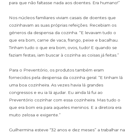
para que não faltasse nada aos doentes. Era humano!”
Nos núcleos familiares viviam casais de doentes que
cozinhavam as suas próprias refeições. Recebiam os
géneros da despensa da cozinha. “E levavam tudo o
que era bom, carne de vaca, frango, peixe e bacalhau.
Tinham tudo o que era bom, ovos, tudo! E quando se
faziam festas, iam buscar à cozinha as coisas já feitas.”
Para o Preventório, os produtos também eram
fornecidos pela despensa da cozinha geral. “E tinham lá
uma boa cozinheira. As vezes havia lá grandes
congressos e eu ia lá ajudar. Eu ainda lá fui ao
Preventório cozinhar com essa cozinheira. Mas tudo o
que era bom era para aqueles meninos. E a diretora era
muito zelosa e exigente.”
Guilhermina esteve “32 anos e dez meses” a trabalhar na