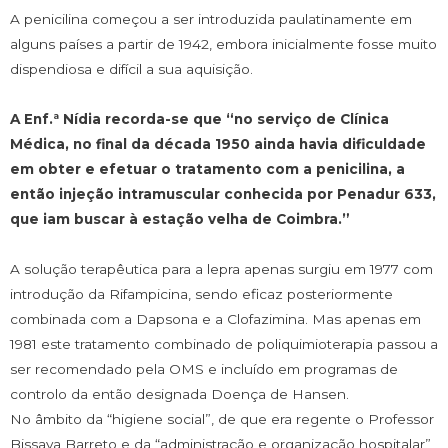
A penicilina começou a ser introduzida paulatinamente em
alguns países a partir de 1942, embora inicialmente fosse muito
dispendiosa e difícil a sua aquisição.
A Enf.ª Nídia recorda-se que “no serviço de Clínica
Médica, no final da década 1950 ainda havia dificuldade
em obter e efetuar o tratamento com a penicilina, a
então injeção intramuscular conhecida por Penadur 633,
que iam buscar à estação velha de Coimbra.”
A solução terapêutica para a lepra apenas surgiu em 1977 com
introdução da Rifampicina, sendo eficaz posteriormente
combinada com a Dapsona e a Clofazimina. Mas apenas em
1981 este tratamento combinado de poliquimioterapia passou a
ser recomendado pela OMS e incluído em programas de
controlo da então designada Doença de Hansen.
No âmbito da “higiene social”, de que era regente o Professor
Bissaya Barreto e da “administração e organização hospitalar”,