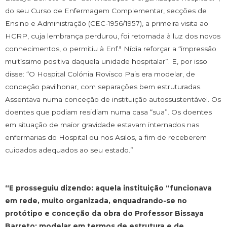
do seu Curso de Enfermagem Complementar, secções de
Ensino e Administração (CEC-1956/1957), a primeira visita ao
HCRP, cuja lembrança perdurou, foi retomada à luz dos novos
conhecimentos, o permitiu à Enf.ª Nídia reforçar a “impressão
muitíssimo positiva daquela unidade hospitalar”. E, por isso
disse: “O Hospital Colónia Rovisco Pais era modelar, de
conceção pavilhonar, com separações bem estruturadas.
Assentava numa conceção de instituição autossustentável. Os
doentes que podiam residiam numa casa “sua”. Os doentes
em situação de maior gravidade estavam internados nas
enfermarias do Hospital ou nos Asilos, a fim de receberem
cuidados adequados ao seu estado.”
“E prosseguiu dizendo: aquela instituição “funcionava
em rede, muito organizada, enquadrando-se no
protótipo e conceção da obra do Professor Bissaya
Barreto: modelar em termos de estrutura e de