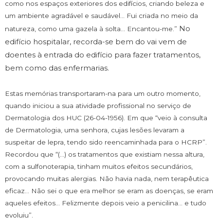
como nos espaços exteriores dos edifícios, criando beleza e
um ambiente agradável e saudável… Fui criada no meio da
No
natureza, como uma gazela à solta… Encantou-me.”
edifício hospitalar, recorda-se bem do vai vem de
doentes à entrada do edifício para fazer tratamentos,
bem como das enfermarias.
Estas memórias transportaram-na para um outro momento,
quando iniciou a sua atividade profissional no serviço de
Dermatologia dos HUC (26-04-1956). Em que “veio à consulta
de Dermatologia, uma senhora, cujas lesões levaram a
suspeitar de lepra, tendo sido reencaminhada para o HCRP”.
Recordou que “(…) os tratamentos que existiam nessa altura,
com a sulfonoterapia, tinham muitos efeitos secundários,
provocando muitas alergias. Não havia nada, nem terapêutica
eficaz… Não sei o que era melhor se eram as doenças, se eram
aqueles efeitos… Felizmente depois veio a penicilina… e tudo
evoluiu”.