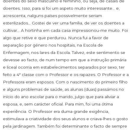
doentes do sexo masculino e feminino, ou seja, de casais de
doentes. Isso, para si foi um aspeto muito interessante… e,
acrescenta, nalguns países possivelmente seriam
esterilizados… Gostei de ver uma família, de ver os doentes a
cultivar… A hortinha em cada casa impressionou-me muito. Foi
algo que retive e que perdurou. Nunca fui a favor de
separação por género nos hospitais, na Escola de
Enfermagem, nos lares da Escola. Talvez, este sentimento se
devesse ao facto, de num tempo em que a instrução primária
e liceal ocorria em estabelecimentos separados por sexo, ter
feito a 4ª classe com o Professor e os rapazes. O Professor e a
Professora eram esposos. Com o nascimento do primeiro filho
e alguns problemas de saúde, as alunas (duas) passámos no
início do ano escolar para o marido, julgo que para aliviar a
esposa, e, sem carácter oficial. Para mim, foi uma ótima
experiência. O Professor era duma grande exigência,
estimulava a criatividade dos seus alunos e criava-lhes o gosto
pela jardinagem. Também foi determinante o facto de sempre