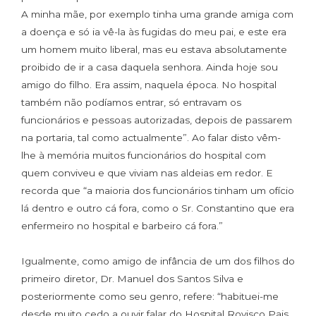
A minha mãe, por exemplo tinha uma grande amiga com
a doença e só ia vê-la às fugidas do meu pai, e este era
um homem muito liberal, mas eu estava absolutamente
proibido de ir a casa daquela senhora. Ainda hoje sou
amigo do filho. Era assim, naquela época. No hospital
também não podíamos entrar, só entravam os
funcionários e pessoas autorizadas, depois de passarem
na portaria, tal como actualmente”. Ao falar disto vêm-
lhe à memória muitos funcionários do hospital com
quem conviveu e que viviam nas aldeias em redor. E
recorda que “a maioria dos funcionários tinham um ofício
lá dentro e outro cá fora, como o Sr. Constantino que era
enfermeiro no hospital e barbeiro cá fora.”
Igualmente, como amigo de infância de um dos filhos do
primeiro diretor, Dr. Manuel dos Santos Silva e
posteriormente como seu genro, refere: “habituei-me
desde muito cedo a ouvir falar do Hospital Rovisco Pais,