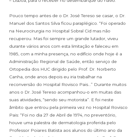
– Lisboa, para o receber no desembarque do navio.”
Pouco tempo antes de o Dr. José Tereso se casar, o Dr.
Manuel dos Santos Silva ficou paraplégico. “Foi operado
na Neurocirurgia no Hospital Sobral Cid mas não
recuperou. Mas foi sempre um grande lutador, viveu
durante vários anos com esta limitação e faleceu em
1985, com a minha presença, no edifício onde hoje é a
Administração Regional de Saúde, então serviço de
Ortopedia dos HUC dirigido pelo Prof. Dr. Norberto
Canha, onde anos depois eu iria trabalhar na
reconversão do Hospital Rovisco Pais…” Durante muitos
anos o Dr. José Tereso acompanhou-o em muitas das
suas atividades, “sendo seu motorista”. E foi neste
âmbito que entrou pela primeira vez no Hospital Rovisco
Pais: “Foi no dia 27 de Abril de 1974, no preventório,
houve uma palestra de dermatologia proferida pelo
Professor Poiares Batista aos alunos do último ano da