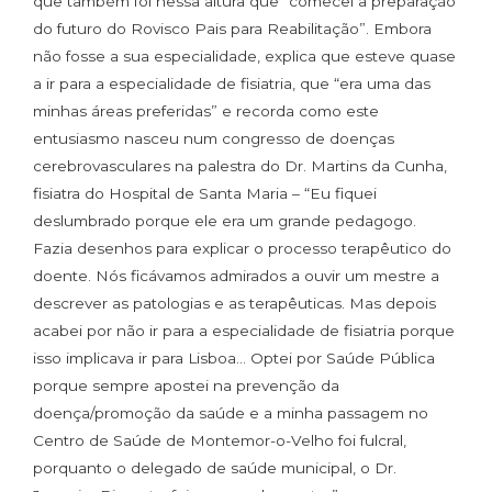
que também foi nessa altura que “comecei a preparação
do futuro do Rovisco Pais para Reabilitação”. Embora
não fosse a sua especialidade, explica que esteve quase
a ir para a especialidade de fisiatria, que “era uma das
minhas áreas preferidas” e recorda como este
entusiasmo nasceu num congresso de doenças
cerebrovasculares na palestra do Dr. Martins da Cunha,
fisiatra do Hospital de Santa Maria – “Eu fiquei
deslumbrado porque ele era um grande pedagogo.
Fazia desenhos para explicar o processo terapêutico do
doente. Nós ficávamos admirados a ouvir um mestre a
descrever as patologias e as terapêuticas. Mas depois
acabei por não ir para a especialidade de fisiatria porque
isso implicava ir para Lisboa… Optei por Saúde Pública
porque sempre apostei na prevenção da
doença/promoção da saúde e a minha passagem no
Centro de Saúde de Montemor-o-Velho foi fulcral,
porquanto o delegado de saúde municipal, o Dr.