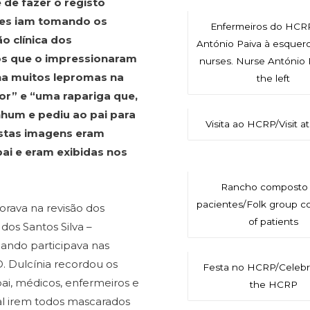
 de fazer o registo
les iam tomando os
Enfermeiros do HCRP
 clínica dos
António Paiva à esque
sos que o impressionaram
nurses. Nurse António 
nha muitos lepromas na
the left
or” e “uma rapariga que,
hum e pediu ao pai para
Visita ao HCRP/Visit 
Estas imagens eram
ai e eram exibidas nos
Rancho composto 
pacientes/Folk group 
borava na revisão dos
of patients
dos Santos Silva –
uando participava nas
. Dulcínia recordou os
Festa no HCRP/Celebra
ai, médicos, enfermeiros e
the HCRP
al irem todos mascarados