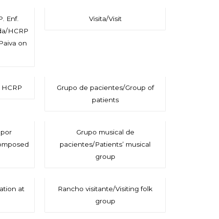
. Enf.
Visita/Visit
rda/HCRP
Paiva on
at HCRP
Grupo de pacientes/Group of
patients
por
Grupo musical de
composed
pacientes/Patients’ musical
group
tion at
Rancho visitante/Visiting folk
group