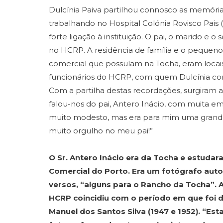
Dulcínia Paiva partilhou connosco as memóri
trabalhando no Hospital Colónia Rovisco Pai
forte ligação à instituição. O pai, o marido e 
no HCRP. A residência de família e o pequen
comercial que possuíam na Tocha, eram locai
funcionários do HCRP, com quem Dulcínia con
Com a partilha destas recordações, surgiram a
falou-nos do pai, Antero Inácio, com muita em
muito modesto, mas era para mim uma grande
muito orgulho no meu pai!”
O Sr. Antero Inácio era da Tocha e estudara
Comercial do Porto. Era um fotógrafo auto
versos, “alguns para o Rancho da Tocha”. 
HCRP coincidiu com o período em que foi d
Manuel dos Santos Silva (1947 e 1952). “Es