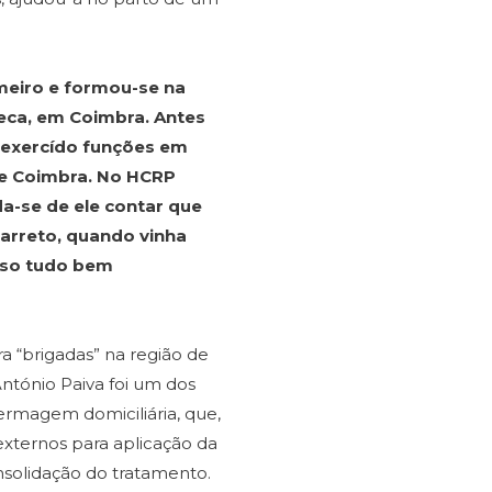
rmeiro e formou-se na
eca, em Coimbra. Antes
ha exercído funções em
de Coimbra. No HCRP
da-se de ele contar que
arreto, quando vinha
isso tudo bem
a “brigadas” na região de
 António Paiva foi um dos
ermagem domiciliária, que,
xternos para aplicação da
onsolidação do tratamento.