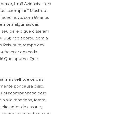
erior, Irmã Azinhais – “era
tura exemplar.” Mostrou-
“Faleceu novo, com 59 anos
memória algumas das
 seu pai e o que disseram
9-1961): “colaborou com a
sco Pais, num tempo em
soube criar em cada
ír! Que apumo! Que
a mais velho, e os pais
mente por causa disso.
. Foi acompanhada pelo
 e a sua madrinha, foram
meira antes de casar e,
, ajudou-a no parto de um