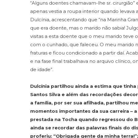
“Alguns doentes chamavam-lhe sr. cirurgião”
apenas vestia a roupa interior quando levava a
Dulcínia, acrescentando que “na Marinha Gra
que era doente, mas o marido não sabia! Julg
visitas a esta doente que o meu marido teve o 
com o cunhado, que faleceu. O meu marido nã
fraturas e ficou condicionado a partir daí. Ac
e na fase final trabalhava no arquivo clínico, 
de idade”.
Dulcínia partilhou ainda a estima que tinha
Santos Silva e além das recordações deco
a família, por ser sua afilhada, partilhou 
momentos importantes da sua carreira – 
prestada na Tocha quando regressou do Bra
ainda se recordar das palavras finais do d
proferiu: “Obrigada gente da minha terra!”;