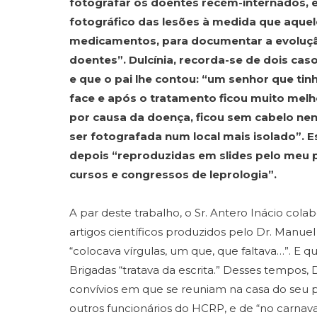
fotografar os doentes recém-internados, e
fotográfico das lesões à medida que aque
medicamentos, para documentar a evolução
doentes”.
Dulcínia, recorda-se de dois ca
e que o pai lhe contou: “um senhor que ti
face e após o tratamento ficou muito melh
por causa da doença, ficou sem cabelo nen
ser fotografada num local mais isolado”. 
depois “reproduzidas em slides pelo meu p
cursos e congressos de leprologia”.
A par deste trabalho, o Sr. Antero Inácio cola
artigos científicos produzidos pelo Dr. Manuel 
“colocava vírgulas, um que, que faltava…”. E q
Brigadas “tratava da escrita.”
Desses tempos, D
convívios em que se reuniam na casa do seu p
outros funcionários do HCRP, e de “no carnav