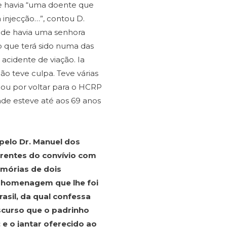
 e havia “uma doente que
 injecção…”, contou D.
nde havia uma senhora
o que terá sido numa das
acidente de viação. Ia
o teve culpa. Teve várias
abou por voltar para o HCRP
onde esteve até aos 69 anos
 pelo Dr. Manuel dos
rrentes do convívio com
memórias de dois
a homenagem que lhe foi
sil, da qual confessa
iscurso que o padrinho
 e o jantar oferecido ao