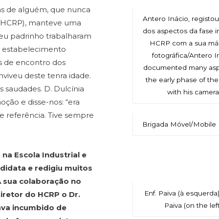
as de alguém, que nunca
Antero Inácio, registo
s (HCRP), manteve uma
dos aspectos da fase in
o seu padrinho trabalharam
HCRP com a sua má
o estabelecimento
fotográfica/Antero I
s de encontro dos
documented many asp
viveu deste tenra idade.
the early phase of t
s saudades. D. Dulcínia
with his camer
oção e disse-nos: “era
 referência. Tive sempre
Brigada Móvel/Mobile 
 na Escola Industrial e
didata e redigiu muitos
A sua colaboração no
Enf. Paiva (à esquerda
iretor do HCRP o Dr.
Paiva (on the left
tava incumbido de