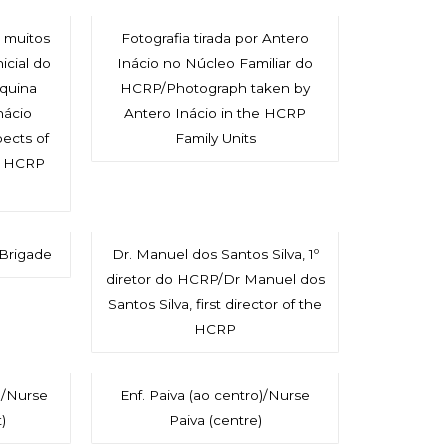
u muitos
Fotografia tirada por Antero
icial do
Inácio no Núcleo Familiar do
quina
HCRP/Photograph taken by
nácio
Antero Inácio in the HCRP
ects of
Family Units
he HCRP
a
Brigade
Dr. Manuel dos Santos Silva, 1º
diretor do HCRP/Dr Manuel dos
Santos Silva, first director of the
HCRP
)/Nurse
Enf. Paiva (ao centro)/Nurse
)
Paiva (centre)