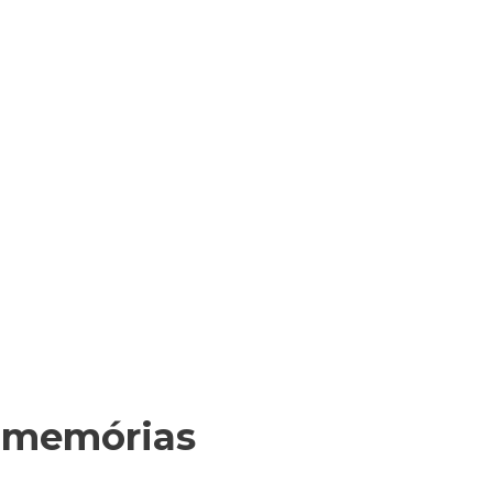
história oral
Exposições & Livros
Núcleo Museológi
e memórias