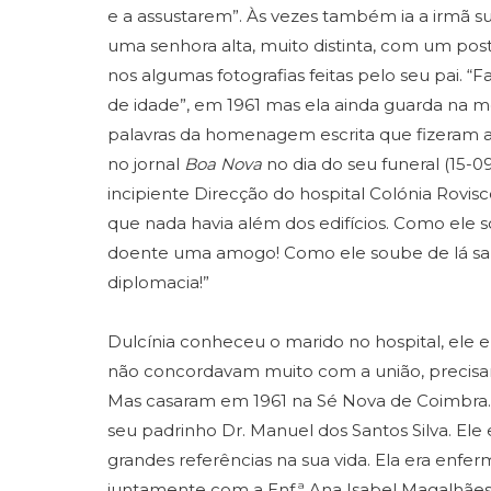
e a assustarem”. Às vezes também ia a irmã sup
uma senhora alta, muito distinta, com um pos
nos algumas fotografias feitas pelo seu pai. 
de idade”, em 1961 mas ela ainda guarda na 
palavras da homenagem escrita que fizeram a
no jornal
Boa Nova
no dia do seu funeral (15-0
incipiente Direcção do hospital Colónia Rovi
que nada havia além dos edifícios. Como ele 
doente uma amogo! Como ele soube de lá sa
diplomacia!”
Dulcínia conheceu o marido no hospital, ele er
não concordavam muito com a união, precisa
Mas casaram em 1961 na Sé Nova de Coimbra
seu padrinho Dr. Manuel dos Santos Silva. Ele
grandes referências na sua vida. Ela era enfer
juntamente com a Enf.ª Ana Isabel Magalhães