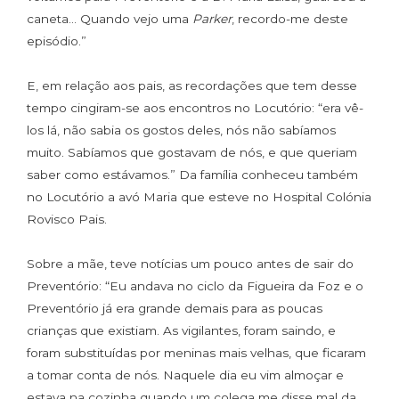
caneta… Quando vejo uma
Parker
, recordo-me deste
episódio.”
E, em relação aos pais, as recordações que tem desse
tempo cingiram-se aos encontros no Locutório: “era vê-
los lá, não sabia os gostos deles, nós não sabíamos
muito. Sabíamos que gostavam de nós, e que queriam
saber como estávamos.” Da família conheceu também
no Locutório a avó Maria que esteve no Hospital Colónia
Rovisco Pais.
Sobre a mãe, teve notícias um pouco antes de sair do
Preventório: “Eu andava no ciclo da Figueira da Foz e o
Preventório já era grande demais para as poucas
crianças que existiam. As vigilantes, foram saindo, e
foram substituídas por meninas mais velhas, que ficaram
a tomar conta de nós. Naquele dia eu vim almoçar e
estava na cozinha quando um colega me disse mal da