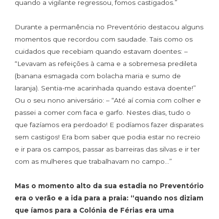
quando a vigilante regressou, fomos castigados.”
Durante a permanência no Preventório destacou alguns
momentos que recordou com saudade. Tais como os
cuidados que recebiam quando estavam doentes: –
“Levavam as refeições à cama e a sobremesa predileta
(banana esmagada com bolacha maria e sumo de
laranja). Sentia-me acarinhada quando estava doente!”
Ou o seu nono aniversário: – “Até aí comia com colher e
passei a comer com faca e garfo. Nestes dias, tudo o
que fazíamos era perdoado! E podíamos fazer disparates
sem castigos! Era bom saber que podia estar no recreio
e ir para os campos, passar as barreiras das silvas e ir ter
com as mulheres que trabalhavam no campo…”
Mas o momento alto da sua estadia no Preventório
era o verão e a ida para a praia: “quando nos diziam
que íamos para a Colónia de Férias era uma