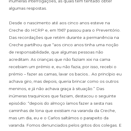
inúmeras interrogações, às quais tem tentado obter
algumas respostas.
Desde o nascimento até aos cinco anos esteve na
Creche do HCRP e, em 1967 passou para o Preventório.
Das recordações que retém durante a permanência na
Creche partilhou que “aos cinco anos tinha uma noção
de responsabilidade, que algumas pessoas não
acreditam. As crianças que não faziam xixi na cama
recebiam um prémio e, eu não fazia, por isso, recebi o
prémio – fazer as camas, lavar os bacios… Ao princípio eu
achava giro, mas depois, queria brincar como os outros
meninos, e já não achava graça à situação.” Das
inúmeras traquinices que faziam, destacou o seguinte
episódio: “depois do almoço íamos fazer a sesta nas
caminhas de lona que existiam na varanda da Creche,
mas um dia, eu e o Carlos saltámos o parapeito da
varanda. Fomos denunciados pelos gritos dos colegas. E