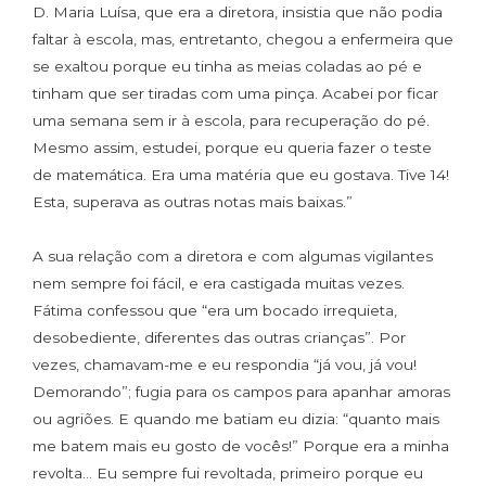
D. Maria Luísa, que era a diretora, insistia que não podia
faltar à escola, mas, entretanto, chegou a enfermeira que
se exaltou porque eu tinha as meias coladas ao pé e
tinham que ser tiradas com uma pinça. Acabei por ficar
uma semana sem ir à escola, para recuperação do pé.
Mesmo assim, estudei, porque eu queria fazer o teste
de matemática. Era uma matéria que eu gostava. Tive 14!
Esta, superava as outras notas mais baixas.”
A sua relação com a diretora e com algumas vigilantes
nem sempre foi fácil, e era castigada muitas vezes.
Fátima confessou que “era um bocado irrequieta,
desobediente, diferentes das outras crianças”. Por
vezes, chamavam-me e eu respondia “já vou, já vou!
Demorando”; fugia para os campos para apanhar amoras
ou agriões. E quando me batiam eu dizia: “quanto mais
me batem mais eu gosto de vocês!” Porque era a minha
revolta… Eu sempre fui revoltada, primeiro porque eu