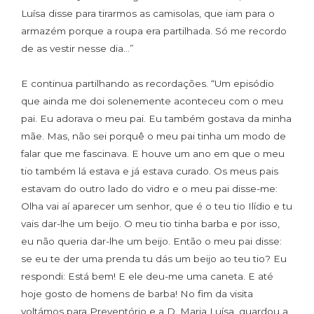
Luísa disse para tirarmos as camisolas, que iam para o
armazém porque a roupa era partilhada. Só me recordo
de as vestir nesse dia…”
E continua partilhando as recordações. “Um episódio
que ainda me doi solenemente aconteceu com o meu
pai. Eu adorava o meu pai. Eu também gostava da minha
mãe. Mas, não sei porquê o meu pai tinha um modo de
falar que me fascinava. E houve um ano em que o meu
tio também lá estava e já estava curado. Os meus pais
estavam do outro lado do vidro e o meu pai disse-me:
Olha vai aí aparecer um senhor, que é o teu tio Ilídio e tu
vais dar-lhe um beijo. O meu tio tinha barba e por isso,
eu não queria dar-lhe um beijo. Então o meu pai disse:
se eu te der uma prenda tu dás um beijo ao teu tio? Eu
respondi: Está bem! E ele deu-me uma caneta. E até
hoje gosto de homens de barba! No fim da visita
voltámos para Preventório e a D. Maria Luísa, guardou a