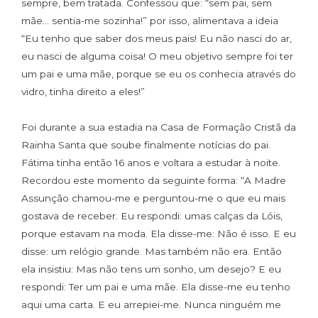
sempre, bem tratada. Confessou que: “sem pai, sem
mãe… sentia-me sozinha!” por isso, alimentava a ideia
“Eu tenho que saber dos meus pais! Eu não nasci do ar,
eu nasci de alguma coisa! O meu objetivo sempre foi ter
um pai e uma mãe, porque se eu os conhecia através do
vidro, tinha direito a eles!”
Foi durante a sua estadia na Casa de Formação Cristã da
Rainha Santa que soube finalmente notícias do pai.
Fátima tinha então 16 anos e voltara a estudar à noite.
Recordou este momento da seguinte forma: “A Madre
Assunção chamou-me e perguntou-me o que eu mais
gostava de receber. Eu respondi: umas calças da Lóis,
porque estavam na moda. Ela disse-me: Não é isso. E eu
disse: um relógio grande. Mas também não era. Então
ela insistiu: Mas não tens um sonho, um desejo? E eu
respondi: Ter um pai e uma mãe. Ela disse-me eu tenho
aqui uma carta. E eu arrepiei-me. Nunca ninguém me