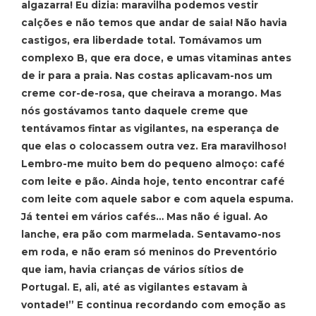
algazarra! Eu dizia: maravilha podemos vestir
calções e não temos que andar de saia! Não havia
castigos, era liberdade total. Tomávamos um
complexo B, que era doce, e umas vitaminas antes
de ir para a praia. Nas costas aplicavam-nos um
creme cor-de-rosa, que cheirava a morango. Mas
nós gostávamos tanto daquele creme que
tentávamos fintar as vigilantes, na esperança de
que elas o colocassem outra vez. Era maravilhoso!
Lembro-me muito bem do pequeno almoço:
café
com leite e pão. Ainda hoje, tento encontrar café
com leite com aquele sabor e com aquela espuma.
Já tentei em vários cafés… Mas não é igual. Ao
lanche, era pão com marmelada. Sentavamo-nos
em roda, e não eram só meninos do Preventório
que iam, havia crianças de vários sítios de
Portugal. E, ali, até as vigilantes estavam à
vontade!” E continua recordando com emoção as