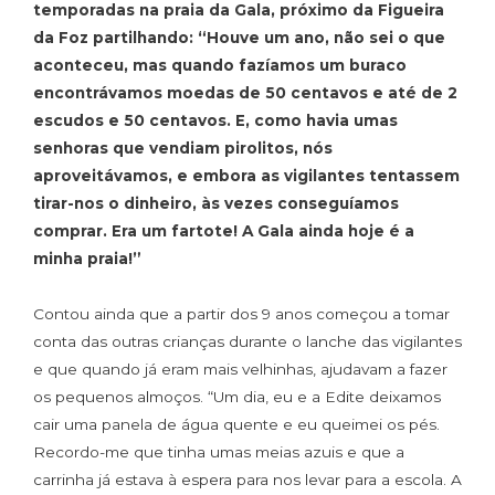
temporadas na praia da Gala, próximo da Figueira
da Foz partilhando: “Houve um ano, não sei o que
aconteceu, mas quando fazíamos um buraco
encontrávamos moedas de 50 centavos e até de 2
escudos e 50 centavos. E, como havia umas
senhoras que vendiam pirolitos, nós
aproveitávamos, e embora as vigilantes tentassem
tirar-nos o dinheiro, às vezes conseguíamos
comprar. Era um fartote! A Gala ainda hoje é a
minha praia!”
Contou ainda que a partir dos 9 anos começou a tomar
conta das outras crianças durante o lanche das vigilantes
e que quando já eram mais velhinhas, ajudavam a fazer
os pequenos almoços. “Um dia, eu e a Edite deixamos
cair uma panela de água quente e eu queimei os pés.
Recordo-me que tinha umas meias azuis e que a
carrinha já estava à espera para nos levar para a escola. A