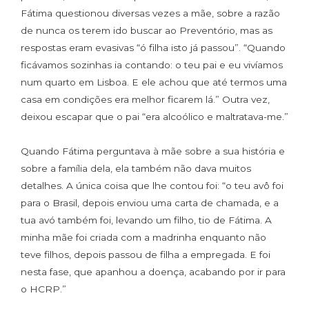
Fátima questionou diversas vezes a mãe, sobre a razão
de nunca os terem ido buscar ao Preventório, mas as
respostas eram evasivas “ó filha isto já passou”. “Quando
ficávamos sozinhas ia contando: o teu pai e eu vivíamos
num quarto em Lisboa. E ele achou que até termos uma
casa em condições era melhor ficarem lá.” Outra vez,
deixou escapar que o pai “era alcoólico e maltratava-me.”
Quando Fátima perguntava à mãe sobre a sua história e
sobre a família dela, ela também não dava muitos
detalhes. A única coisa que lhe contou foi: “o teu avô foi
para o Brasil, depois enviou uma carta de chamada, e a
tua avó também foi, levando um filho, tio de Fátima. A
minha mãe foi criada com a madrinha enquanto não
teve filhos, depois passou de filha a empregada. E foi
nesta fase, que apanhou a doença, acabando por ir para
o HCRP.”