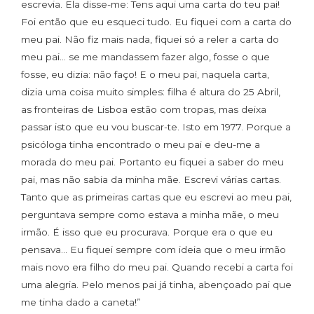
escrevia. Ela disse-me: Tens aqui uma carta do teu pai!
Foi então que eu esqueci tudo. Eu fiquei com a carta do
meu pai. Não fiz mais nada, fiquei só a reler a carta do
meu pai… se me mandassem fazer algo, fosse o que
fosse, eu dizia: não faço! E o meu pai, naquela carta,
dizia uma coisa muito simples: filha é altura do 25 Abril,
as fronteiras de Lisboa estão com tropas, mas deixa
passar isto que eu vou buscar-te. Isto em 1977. Porque a
psicóloga tinha encontrado o meu pai e deu-me a
morada do meu pai. Portanto eu fiquei a saber do meu
pai, mas não sabia da minha mãe. Escrevi várias cartas.
Tanto que as primeiras cartas que eu escrevi ao meu pai,
perguntava sempre como estava a minha mãe, o meu
irmão. É isso que eu procurava. Porque era o que eu
pensava… Eu fiquei sempre com ideia que o meu irmão
mais novo era filho do meu pai. Quando recebi a carta foi
uma alegria. Pelo menos pai já tinha, abençoado pai que
me tinha dado a caneta!”