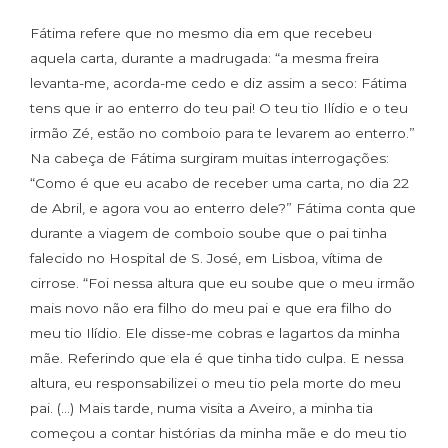
Fátima refere que no mesmo dia em que recebeu
aquela carta, durante a madrugada: “a mesma freira
levanta-me, acorda-me cedo e diz assim a seco: Fátima
tens que ir ao enterro do teu pai! O teu tio Ilídio e o teu
irmão Zé, estão no comboio para te levarem ao enterro.”
Na cabeça de Fátima surgiram muitas interrogações:
“Como é que eu acabo de receber uma carta, no dia 22
de Abril, e agora vou ao enterro dele?” Fátima conta que
durante a viagem de comboio soube que o pai tinha
falecido no Hospital de S. José, em Lisboa, vítima de
cirrose. “Foi nessa altura que eu soube que o meu irmão
mais novo não era filho do meu pai e que era filho do
meu tio Ilídio. Ele disse-me cobras e lagartos da minha
mãe. Referindo que ela é que tinha tido culpa. E nessa
altura, eu responsabilizei o meu tio pela morte do meu
pai. (…) Mais tarde, numa visita a Aveiro, a minha tia
começou a contar histórias da minha mãe e do meu tio