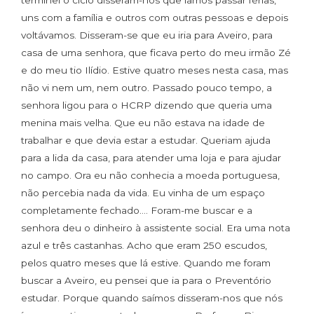
terminei o ciclo disseram-nos que íamos passar férias,
uns com a família e outros com outras pessoas e depois
voltávamos. Disseram-se que eu iria para Aveiro, para
casa de uma senhora, que ficava perto do meu irmão Zé
e do meu tio Ilídio. Estive quatro meses nesta casa, mas
não vi nem um, nem outro. Passado pouco tempo, a
senhora ligou para o HCRP dizendo que queria uma
menina mais velha. Que eu não estava na idade de
trabalhar e que devia estar a estudar. Queriam ajuda
para a lida da casa, para atender uma loja e para ajudar
no campo. Ora eu não conhecia a moeda portuguesa,
não percebia nada da vida. Eu vinha de um espaço
completamente fechado…. Foram-me buscar e a
senhora deu o dinheiro à assistente social. Era uma nota
azul e três castanhas. Acho que eram 250 escudos,
pelos quatro meses que lá estive. Quando me foram
buscar a Aveiro, eu pensei que ia para o Preventório
estudar. Porque quando saímos disseram-nos que nós