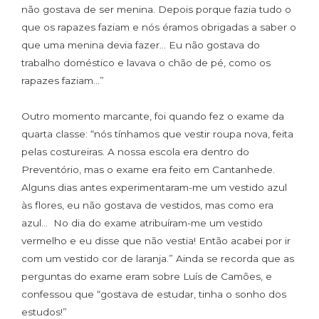
não gostava de ser menina. Depois porque fazia tudo o
que os rapazes faziam e nós éramos obrigadas a saber o
que uma menina devia fazer… Eu não gostava do
trabalho doméstico e lavava o chão de pé, como os
rapazes faziam…”
Outro momento marcante, foi quando fez o exame da
quarta classe: “nós tínhamos que vestir roupa nova, feita
pelas costureiras. A nossa escola era dentro do
Preventório, mas o exame era feito em Cantanhede.
Alguns dias antes experimentaram-me um vestido azul
às flores, eu não gostava de vestidos, mas como era
azul… No dia do exame atribuíram-me um vestido
vermelho e eu disse que não vestia! Então acabei por ir
com um vestido cor de laranja.” Ainda se recorda que as
perguntas do exame eram sobre Luís de Camões, e
confessou que “gostava de estudar, tinha o sonho dos
estudos!”