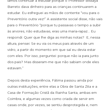
íamos continuar a estudar porque o Professor Bissaya
Barreto dava dinheiro para as crianças continuarem a
estudar. Eu esfreguei as mãos de contente “vou para o
Preventório outra vez!” A assistente social disse, não vais
para o Preventório “porque tu passavas o tempo a subir
às arvores, não estudavas, eras uma maria-rapaz… Eu
respondi: Quer que lhe diga as minhas notas? E, nessa
altura, pensei: Se eu via os meus pais através de um
vidro, a partir do momento em que saí eu devia estar
com eles. Por isso, perguntei: porque não ia para junto
dos pais? Mas disseram-me que não sabiam onde eles
estavam.”
Depois desta experiência, Fátima passou ainda por
outras instituições, entre elas a Obra de Santa Zita e a
Casa de Formação Cristã da Rainha Santa, ambas em
Coimbra, e algumas vezes como criada de servir em
casas onde, por vezes, se sentiu desprotegida e, nem