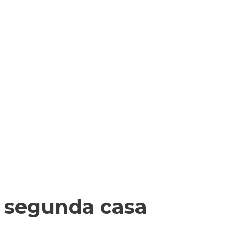
história oral
Exposições & Livros
Núcleo Museológi
a segunda casa