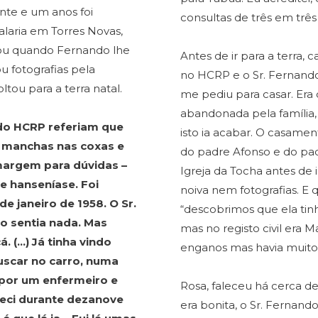
te e um anos foi
consultas de três em três
alaria em Torres Novas,
itou quando Fernando lhe
Antes de ir para a terr
u fotografias pela
no HCRP e o Sr. Fernand
ltou para a terra natal.
me pediu para casar. Era 
abandonada pela família
 do HCRP referiam que
isto ia acabar. O casamen
, manchas nas coxas e
do padre Afonso e do p
margem para dúvidas –
Igreja da Tocha antes de 
e hanseníase. Foi
noiva nem fotografias. E
de janeiro de 1958. O Sr.
“descobrimos que ela tin
ão sentia nada. Mas
mas no registo civil era 
. (…) Já tinha vindo
enganos mas havia muito 
uscar no carro, numa
 por um enfermeiro e
Rosa, faleceu há cerca d
eci durante dezanove
era bonita, o Sr. Fernand