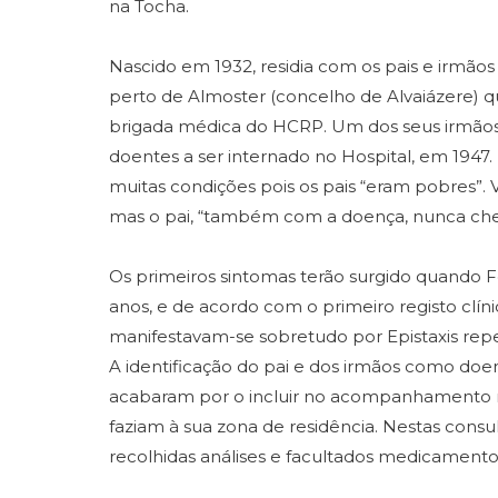
na Tocha.
Nascido em 1932, residia com os pais e irmã
perto de Almoster (concelho de Alvaiázere) 
brigada médica do HCRP. Um dos seus irmãos 
doentes a ser internado no Hospital, em 1947. 
muitas condições pois os pais “eram pobres”.
mas o pai, “também com a doença, nunca cheg
Os primeiros sintomas terão surgido quando 
anos, e de acordo com o primeiro registo clíni
manifestavam-se sobretudo por Epistaxis repe
A identificação do pai e dos irmãos como do
acabaram por o incluir no acompanhamento r
faziam à sua zona de residência. Nestas con
recolhidas análises e facultados medicamento