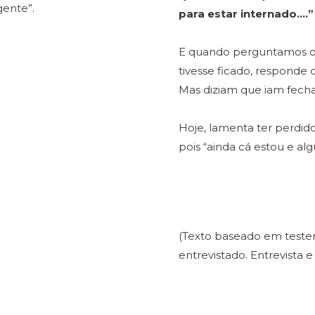
gente”.
para estar internado….”
E quando perguntamos o q
tivesse ficado, responde
Mas diziam que iam fecha
Hoje, lamenta ter perdido
pois “ainda cá estou e alg
(Texto baseado em teste
entrevistado. Entrevista 