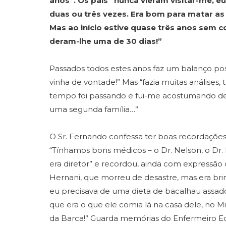
anos”. Os pais “nunca vieram visitar-me, eu
duas ou três vezes. Era bom para matar as
Mas ao início estive quase três anos sem c
deram-lhe uma de 30 dias!”
Passados todos estes anos faz um balanço pos
vinha de vontade!” Mas “fazia muitas análises,
tempo foi passando e fui-me acostumando de
uma segunda família…”
O Sr. Fernando confessa ter boas recordações 
“Tínhamos bons médicos – o Dr. Nelson, o Dr. 
era diretor” e recordou, ainda com expressão 
Hernani, que morreu de desastre, mas era bri
eu precisava de uma dieta de bacalhau assad
que era o que ele comia lá na casa dele, no M
da Barca!” Guarda memórias do Enfermeiro Ed