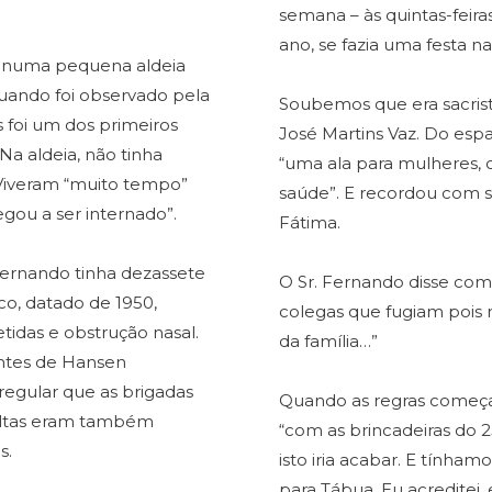
semana – às quintas-feira
ano, se fazia uma festa n
os numa pequena aldeia
quando foi observado pela
Soubemos que era sacris
foi um dos primeiros
José Martins Vaz. Do esp
Na aldeia, não tinha
“uma ala para mulheres, o
 Viveram “muito tempo”
saúde”. E recordou com s
ou a ser internado”.
Fátima.
Fernando tinha dezassete
O Sr. Fernando disse com 
co, datado de 1950,
colegas que fugiam pois
tidas e obstrução nasal.
da família…”
entes de Hansen
egular que as brigadas
Quando as regras começa
sultas eram também
“com as brincadeiras do 
s.
isto iria acabar. E tính
para Tábua. Eu acreditei,