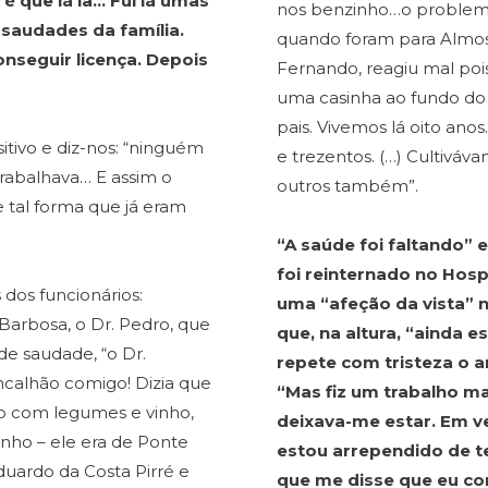
 é que lá ia… Fui lá umas
nos benzinho…o problema
 saudades da família.
quando foram para Almost
onseguir licença. Depois
Fernando, reagiu mal pois
uma casinha ao fundo do 
pais. Vivemos lá oito ano
itivo e diz-nos: “ninguém
e trezentos. (…) Cultivá
 trabalhava… E assim o
outros também”.
 tal forma que já eram
“A saúde foi faltando” 
foi reinternado no Hosp
dos funcionários:
uma “afeção da vista” n
Barbosa, o Dr. Pedro, que
que, na altura, “ainda
de saudade, “o Dr.
repete com tristeza o 
ncalhão comigo! Dizia que
“Mas fiz um trabalho mal
o com legumes e vinho,
deixava-me estar. Em v
inho – ele era de Ponte
estou arrependido de te
uardo da Costa Pirré e
que me disse que eu co