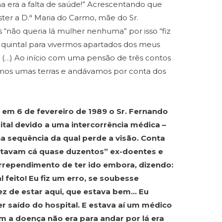
 era a falta de saúde!” Acrescentando que
er a D.ª Maria do Carmo, mãe do Sr.
 “não queria lá mulher nenhuma” por isso “fiz
quintal para vivermos apartados dos meus
s. (…) Ao início com uma pensão de três contos
vamos umas terras e andávamos por conta dos
e em 6 de fevereiro de 1989 o Sr. Fernando
ital devido a uma intercorrência médica –
a sequência da qual perde a visão. Conta
 estavam cá quase duzentos” ex-doentes e
arrependimento de ter ido embora, dizendo:
 feito! Eu fiz um erro, se soubesse
ez de estar aqui, que estava bem… Eu
r saído do hospital. E estava aí um médico
m a doença não era para andar por lá era