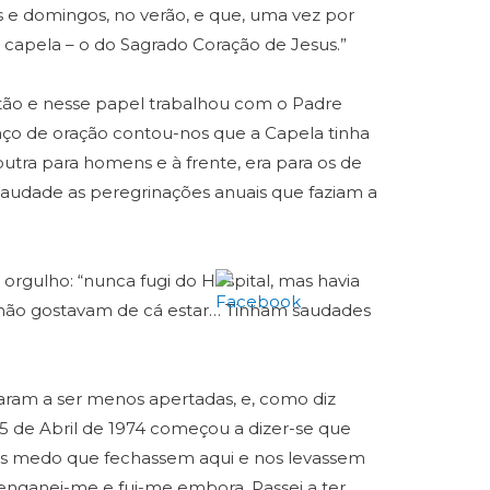
s e domingos, no verão, e que, uma vez por
a capela – o do Sagrado Coração de Jesus.”
tão e nesse papel trabalhou com o Padre
aço de oração contou-nos que a Capela tinha
utra para homens e à frente, era para os de
audade as peregrinações anuais que faziam a
orgulho: “nunca fugi do Hospital, mas havia
 não gostavam de cá estar… Tinham saudades
ram a ser menos apertadas, e, como diz
25 de Abril de 1974 começou a dizer-se que
amos medo que fechassem aqui e nos levassem
 enganei-me e fui-me embora. Passei a ter