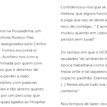
Confidenciou-nos que se
tristeza, que alguns func
e julga que isso se devia
risco de contágio…” E ac
iros na Pousadinha, um
mudou quando em Lisboa l
olónia Rovisco Pais
pensos sem luvas!”
 assegurados pelo Centro
o. Fomos encontrá-lo
Do tempo em que o HCRP 
io. Acolheu-nos com a
saudades “do ambiente t
confirmada por quem com
época trabalhava como sap
os que é detentor de
Havia vinte e tal sapateir
 perder a visão.
copa no pavilhão. Eramos
stões, com palavras
(…) Nessa altura tudo era
es e tão sereno quanto
canteiros.”
a por um percurso que
 quais ligados ao Hospital
Nos tempos de lazer, rec