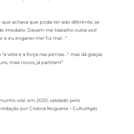
ue achava que podia ter sido diferente, se
 de imediato: Davam-me trabalho outra vez!
r e eu enganei-me! Fiz mal…”
 “a vista e a força nas pernas…” mas dá graças
uns, mais novos, já partiram!”
munho oral, em 2020, validado pelo
e redação por Cristina Nogueira – CulturAge)