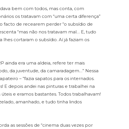
 dava bem com todos, mas conta, com
ionários os tratavam com “uma certa diferença”
 ao facto de recearem perder “o subsídio de
rescenta “mas não nos tratavam mal… E, tudo
hes cortaram o subsídio. Aí já faziam os
ainda era uma aldeia, refere ter mais
odo, da juventude, da camaradagem…” Nessa
ateiro – “fazia sapatos para os internados.
os! E depois andei nas pinturas e trabalhei na
 úteis e eramos bastantes. Todos trabalhavam!
 zelado, amanhado, e tudo tinha lindos
orda as sessões de “cinema duas vezes por