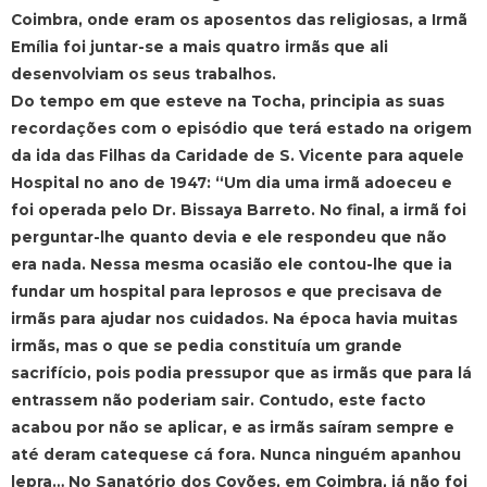
Coimbra, onde eram os aposentos das religiosas, a Irmã
Emília foi juntar-se a mais quatro irmãs que ali
desenvolviam os seus trabalhos.
Do tempo em que esteve na Tocha, principia as suas
recordações com o episódio que terá estado na origem
da ida das Filhas da Caridade de S. Vicente para aquele
Hospital no ano de 1947: “Um dia uma irmã adoeceu e
foi operada pelo Dr. Bissaya Barreto. No final, a irmã foi
perguntar-lhe quanto devia e ele respondeu que não
era nada. Nessa mesma ocasião ele contou-lhe que ia
fundar um hospital para leprosos e que precisava de
irmãs para ajudar nos cuidados. Na época havia muitas
irmãs, mas o que se pedia constituía um grande
sacrifício, pois podia pressupor que as irmãs que para lá
entrassem não poderiam sair. Contudo, este facto
acabou por não se aplicar, e as irmãs saíram sempre e
até deram catequese cá fora. Nunca ninguém apanhou
lepra… No Sanatório dos Covões, em Coimbra, já não foi