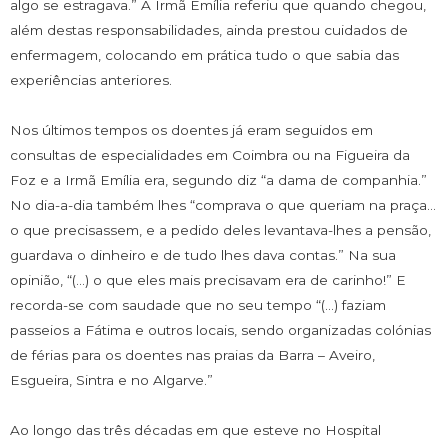
algo se estragava.” A Irmã Emília referiu que quando chegou,
além destas responsabilidades, ainda prestou cuidados de
enfermagem, colocando em prática tudo o que sabia das
experiências anteriores.
Nos últimos tempos os doentes já eram seguidos em
consultas de especialidades em Coimbra ou na Figueira da
Foz e a Irmã Emília era, segundo diz “a dama de companhia.”
No dia-a-dia também lhes “comprava o que queriam na praça…
o que precisassem, e a pedido deles levantava-lhes a pensão,
guardava o dinheiro e de tudo lhes dava contas.” Na sua
opinião, “(…) o que eles mais precisavam era de carinho!” E
recorda-se com saudade que no seu tempo “(…) faziam
passeios a Fátima e outros locais, sendo organizadas colónias
de férias para os doentes nas praias da Barra – Aveiro,
Esgueira, Sintra e no Algarve.”
Ao longo das três décadas em que esteve no Hospital