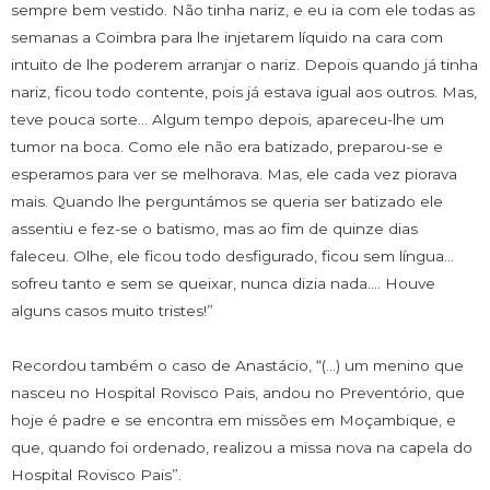
sempre bem vestido. Não tinha nariz, e eu ia com ele todas as
semanas a Coimbra para lhe injetarem líquido na cara com
intuito de lhe poderem arranjar o nariz. Depois quando já tinha
nariz, ficou todo contente, pois já estava igual aos outros. Mas,
teve pouca sorte… Algum tempo depois, apareceu-lhe um
tumor na boca. Como ele não era batizado, preparou-se e
esperamos para ver se melhorava. Mas, ele cada vez piorava
mais. Quando lhe perguntámos se queria ser batizado ele
assentiu e fez-se o batismo, mas ao fim de quinze dias
faleceu. Olhe, ele ficou todo desfigurado, ficou sem língua…
sofreu tanto e sem se queixar, nunca dizia nada…. Houve
alguns casos muito tristes!”
Recordou também o caso de Anastácio, “(…) um menino que
nasceu no Hospital Rovisco Pais, andou no Preventório, que
hoje é padre e se encontra em missões em Moçambique, e
que, quando foi ordenado, realizou a missa nova na capela do
Hospital Rovisco Pais”.