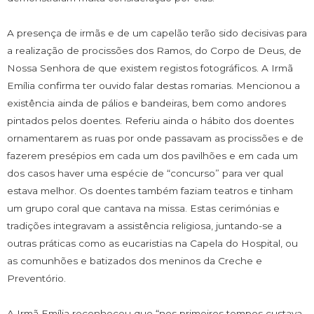
A presença de irmãs e de um capelão terão sido decisivas para
a realização de procissões dos Ramos, do Corpo de Deus, de
Nossa Senhora de que existem registos fotográficos. A Irmã
Emília confirma ter ouvido falar destas romarias. Mencionou a
existência ainda de pálios e bandeiras, bem como andores
pintados pelos doentes. Referiu ainda o hábito dos doentes
ornamentarem as ruas por onde passavam as procissões e de
fazerem presépios em cada um dos pavilhões e em cada um
dos casos haver uma espécie de “concurso” para ver qual
estava melhor. Os doentes também faziam teatros e tinham
um grupo coral que cantava na missa. Estas cerimónias e
tradições integravam a assistência religiosa, juntando-se a
outras práticas como as eucaristias na Capela do Hospital, ou
as comunhões e batizados dos meninos da Creche e
Preventório.
A Irmã Emília reconheceu que “nos primeiros tempos custava-