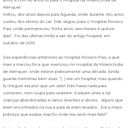
anos, e com 43 anos foi para o Hospital da Misericórdia de
Alenquer.
Voltou, dez anos depois para Águeda, onde durante oito anos
cuidou dos idosos do Lar. Dali, seguiu para o Hospital Rovisco
Pais, onde permaneceu “trinta anos, seis meses e quinze
dias”. Foi das últimas irmãs a sair do antigo hospital, em
outubro de 2019.
Das experiências anteriores ao Hospital Rovisco Pais, a que
mais a marcou foi a que vivenciou no Hospital da Misericórdia
de Alenquer, onde esteve praticamente uma década. Ainda
guarda memórias bem vivas: “(…) era um hospital, mas quando
lá cheguei era pior que um asilo! Não havia nada para
comerem, nem roupa para vestirem. Existiam vinte e tal
crianças abandonadas e vários doentes e idosos… alguns que
eram encontrados na rua e para ali eram levados… Era a maior
pobreza que existia, mas foi onde me senti mais feliz!”