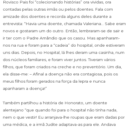
Rovisco Pais foi “colecionando histórias” ora vividas, ora
contadas pelas outras irmãs ou pelos doentes. Fala com
amizade dos doentes e recorda alguns deles durante a
entrevista: “Havia uma doente, chamada Valeriana… Sabe eram
novos e gostaram um do outro. Então, lembraram-se de sair e
ir ter com o Padre Amândio que os casou. Mas apanharam-
nos na rua e foram para a “cadeia” do hospital, onde estiveram
uns dias. Depois, no Hospital, lá lhes deram uma casinha, num
dos núcleos familiares, e foram viver juntos. Tiveram vários
filhos, que foram criados na creche e no preventório. Um dia,
ela disse-me: – Afinal a doença não era contagiosa, pois os
meus filhos foram gerados na força da lepra e nunca
apanharam a doença!”
Também partilhou a história de Honorato, um doente
alentejano “que quando foi para o hospital não tinha nada,
nem o que vestir! Eu arranjava-lhe roupas que eram dadas por
uma médica, e a irmã Judite adaptava-as para ele. Andava