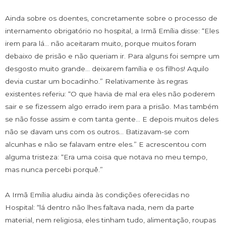
Ainda sobre os doentes, concretamente sobre o processo de
internamento obrigatório no hospital, a Irmã Emília disse: “Eles
irem para lá… não aceitaram muito, porque muitos foram
debaixo de prisão e não queriam ir. Para alguns foi sempre um
desgosto muito grande… deixarem família e os filhos! Aquilo
devia custar um bocadinho.” Relativamente às regras
existentes referiu: “O que havia de mal era eles não poderem
sair e se fizessem algo errado irem para a prisão. Mas também
se não fosse assim e com tanta gente… E depois muitos deles
não se davam uns com os outros… Batizavam-se com
alcunhas e não se falavam entre eles.” E acrescentou com
alguma tristeza: “Era uma coisa que notava no meu tempo,
mas nunca percebi porquê.”
A Irmã Emília aludiu ainda às condições oferecidas no
Hospital: “lá dentro não lhes faltava nada, nem da parte
material, nem religiosa, eles tinham tudo, alimentação, roupas