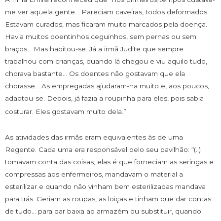
me ver aquela gente… Pareciam caveiras, todos deformados.
Estavam curados, mas ficaram muito marcados pela doença.
Havia muitos doentinhos ceguinhos, sem pernas ou sem
braços… Mas habitou-se. Já a irmã Judite que sempre
trabalhou com crianças, quando lá chegou e viu aquilo tudo,
chorava bastante… Os doentes não gostavam que ela
chorasse… As empregadas ajudaram-na muito e, aos poucos,
adaptou-se. Depois, já fazia a roupinha para eles, pois sabia
costurar. Eles gostavam muito dela.”
As atividades das irmãs eram equivalentes às de uma
Regente. Cada uma era responsável pelo seu pavilhão: “(..)
tomavam conta das coisas, elas é que forneciam as seringas e
compressas aos enfermeiros, mandavam o material a
esterilizar e quando não vinham bem esterilizadas mandava
para trás. Geriam as roupas, as loiças e tinham que dar contas
de tudo… para dar baixa ao armazém ou substituir, quando