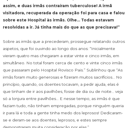
assim, e duas irmãs contraíram tuberculose! A irmã
visitadora, recuperada da operação foi para casa e falou
sobre este Hospital às irmãs. Olhe… Todas estavam
resolvidas a ir. Já tinha mais do que as que precisava!”
Sobre as irmãs que a precederam, prossegue relatando outros
aspetos, que foi ouvindo ao longo dos anos: “Inicialmente
vieram quatro mas chegaram a estar vinte e cinco irmãs, em
simultâneo. No total foram cerca de cento e vinte cinco irmãs
que passaram pelo Hospital Rovisco Pais.” Sublinhou que “As
irmãs foram muito generosas e fizeram muitos sacrifícios… No
princípio, quando, os doentes tocavam, a pedir ajuda, elas é
que tinham de ir aos pavilhões, fosse de dia ou de noite… veja
só a lonjura entre pavilhões… E nesse tempo, as irmãs é que
faziam tudo, não tinham empregadas, porque ninguém queria
ir para lá e toda a gente tinha medo dos leprosos! Dedicaram-
se e deram-se aos doentes, leprosos, e estes sempre
demonstraram muita consideração por elas.”