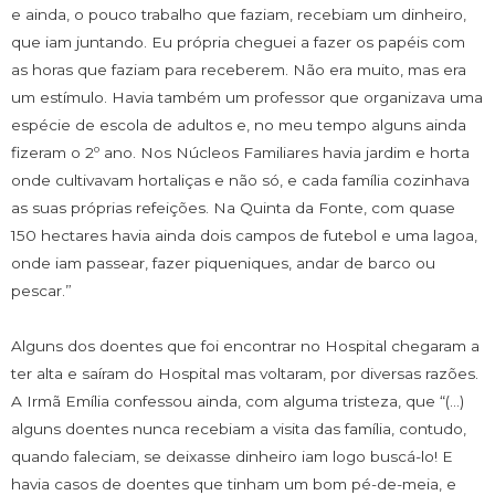
e ainda, o pouco trabalho que faziam, recebiam um dinheiro,
que iam juntando. Eu própria cheguei a fazer os papéis com
as horas que faziam para receberem. Não era muito, mas era
um estímulo. Havia também um professor que organizava uma
espécie de escola de adultos e, no meu tempo alguns ainda
fizeram o 2º ano. Nos Núcleos Familiares havia jardim e horta
onde cultivavam hortaliças e não só, e cada família cozinhava
as suas próprias refeições. Na Quinta da Fonte, com quase
150 hectares havia ainda dois campos de futebol e uma lagoa,
onde iam passear, fazer piqueniques, andar de barco ou
pescar.”
Alguns dos doentes que foi encontrar no Hospital chegaram a
ter alta e saíram do Hospital mas voltaram, por diversas razões.
A Irmã Emília confessou ainda, com alguma tristeza, que “(…)
alguns doentes nunca recebiam a visita das família, contudo,
quando faleciam, se deixasse dinheiro iam logo buscá-lo! E
havia casos de doentes que tinham um bom pé-de-meia, e