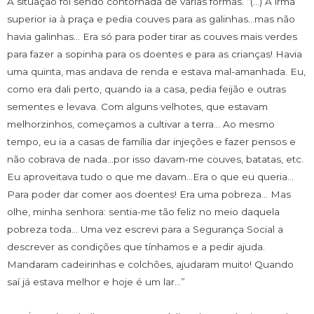
A situação foi sendo contornada de várias formas. “(…) A irmã
superior ia à praça e pedia couves para as galinhas…mas não
havia galinhas… Era só para poder tirar as couves mais verdes
para fazer a sopinha para os doentes e para as crianças! Havia
uma quinta, mas andava de renda e estava mal-amanhada. Eu,
como era dali perto, quando ia a casa, pedia feijão e outras
sementes e levava. Com alguns velhotes, que estavam
melhorzinhos, começamos a cultivar a terra… Ao mesmo
tempo, eu ia a casas de família dar injeções e fazer pensos e
não cobrava de nada…por isso davam-me couves, batatas, etc.
Eu aproveitava tudo o que me davam…Era o que eu queria…
Para poder dar comer aos doentes! Era uma pobreza… Mas
olhe, minha senhora: sentia-me tão feliz no meio daquela
pobreza toda… Uma vez escrevi para a Segurança Social a
descrever as condições que tínhamos e a pedir ajuda.
Mandaram cadeirinhas e colchões, ajudaram muito! Quando
saí já estava melhor e hoje é um lar…”