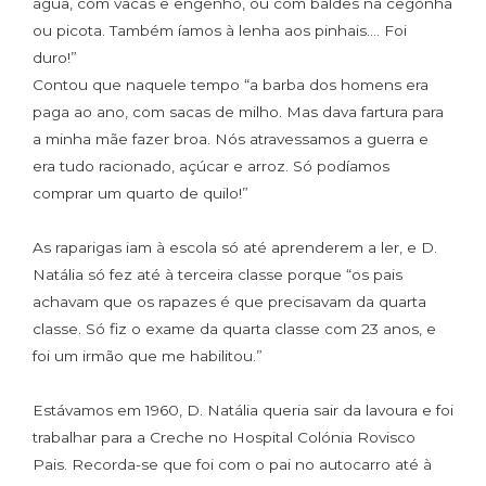
água, com vacas e engenho, ou com baldes na cegonha
ou picota. Também íamos à lenha aos pinhais…. Foi
duro!”
Contou que naquele tempo “a barba dos homens era
paga ao ano, com sacas de milho. Mas dava fartura para
a minha mãe fazer broa. Nós atravessamos a guerra e
era tudo racionado, açúcar e arroz. Só podíamos
comprar um quarto de quilo!”
As raparigas iam à escola só até aprenderem a ler, e D.
Natália só fez até à terceira classe porque “os pais
achavam que os rapazes é que precisavam da quarta
classe. Só fiz o exame da quarta classe com 23 anos, e
foi um irmão que me habilitou.”
Estávamos em 1960, D. Natália queria sair da lavoura e foi
trabalhar para a Creche no Hospital Colónia Rovisco
Pais. Recorda-se que foi com o pai no autocarro até à