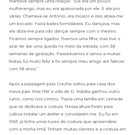
manteve sempre uma relação: “Ele era um pouco
mulherengo, mas eu era apaixonada por ele. E ele por
várias. Chamava-se António, era músico e isso atraia-me
um bocado. Fazia bailes formidáveis. Eu dançava, mas
ele dizia-me para não dançar sempre com o mesmo.
Ficámos sempre ligados. Tivemos uma filha, mas tive o
azar de dar uma queda no meio da estrada, com 38
semanas de gestação. Passeávamos e íamos a muitas
festas, fui muito feliz e foi sempre meu amigo até falecer
com 98 anos.”
Após a passagem pela Creche voltou para casa dos
meus pais. Mas 1961 a vida de D. Natália ganhou outro
rumo, como nos contou: “havia uma família em Lemede
que se dedicava à costura. Nessa altura foram para
Lisboa instalar um atelier e convidaram-me. Eu fui em
1963, já tinha umas luzes de costura que apreendera
com a minha irmã. Tinham muitas clientes e a costura em