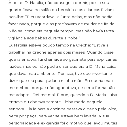
À noite, D. Natália, não conseguia dormir, pois o seu
quarto ficava no salão do berçário e as crianças faziam
barulho: “E eu acordava, ia junto delas, mas não podia
fazer nada, porque elas precisavam de mudar de fralda…
Não sei como era naquele tempo, mas não havia tanta
vigilância aos bebés durante a noite.”
D. Natália esteve pouco tempo na Creche: “Estive a
trabalhar na Creche apenas dois meses. Quando disse
que ia embora, fui chamada ao gabinete para explicar as
razões, mas eu não podia dizer que era a D. Maria Luísa
que dava mau ambiente. Por isso, tive que inventar, e
dizer que era para ajudar a minha mãe. Eu queria era ir-
me embora porque não aguentava, de certa forma não
me adaptei. Dei-me mal. É que, quando a D. Maria Luísa
entrava eu chorava sempre. Tinha medo daquela
senhora. Ela ia para a cozinha passava o dedo pela loiça,
peça por peça, para ver se estava bem lavada. A sua
personalidade e exigência foi o motivo que levou muitas