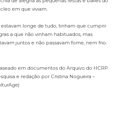
chia de alegria as pequenas festas e bailes do
cleo em que viviam.
i estavam longe de tudo, tinham que cumprir
gras a que não vinham habituados, mas
tavam juntos e não passavam fome, nem frio.
aseado em documentos do Arquivo do HCRP.
squisa e redação por Cristina Nogueira –
lturAge)