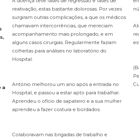
A doença teve fases de regressão e fases de
en
reativação, estas bastante dolorosas. Por vezes
nú
surgiram outras complicações, a que os médicos
chamavam intercorrências, que mereciam
Al
s
acompanhamento mais prolongado, e em
re
s,
alguns casos cirurgias. Regularmente faziam
es
colheitas para análises no laboratório do
Hospital.
(B
Pe
António melhorou um ano após a entrada no
Cu
 a
Hospital, e passou a estar apto para trabalhar.
Aprendeu o ofício de sapateiro e a sua mulher
aprendeu a fazer costura e bordados.
Colaboravam nas brigadas de trabalho e