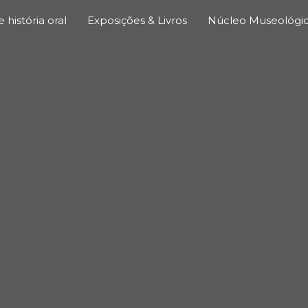
história oral
Exposições & Livros
Núcleo Museológi